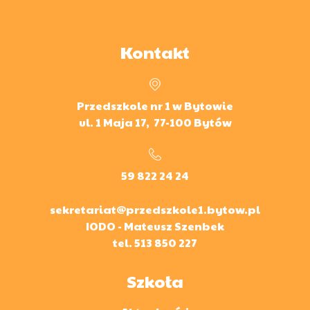
Kontakt
Przedszkole nr 1 w Bytowie
ul. 1 Maja 17, 77-100 Bytów
59 822 24 24
sekretariat@przedszkole1.bytow.pl
IODO - Mateusz Szenbek
tel.
513 850 227
Szkoła