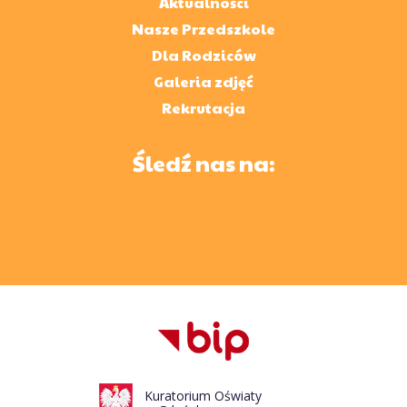
Aktualności
Nasze Przedszkole
Dla Rodziców
Galeria zdjęć
Rekrutacja
Śledź nas na:
Kuratorium Oświaty