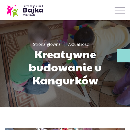
Przedszkole nr 1
Bajka
w Bytowie
Strona główna
Aktualności
Kreatywne
budowanie u
Kangurków