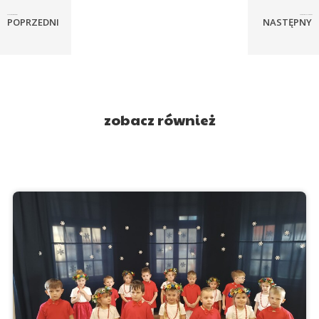
Kangurki na tropie wiosny
W krainie uczuć – bajkoterapia z ...
POPRZEDNI
NASTĘPNY
zobacz również