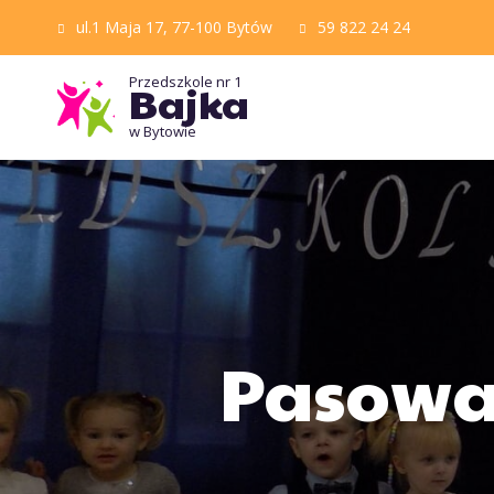
ul.1 Maja 17, 77-100 Bytów
59 822 24 24
Przedszkole nr 1
Bajka
w Bytowie
Pasowa