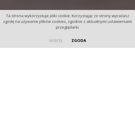
Ta strona wykorzystuje pliki cookie. Korzystając ze strony wyrażasz
zgodę na używanie plików cookies, zgodnie z aktualnymi ustawieniami
przeglądarki.
WIĘCEJ
ZGODA
Wszechstronny rozwój
Dzieci rodzą się ze skrzydłami. Nauczyciele pomagają im je
rozwinąć.
W naszej placówce w centrum zainteresowania jest dziecko i
jego swobodny rozwój.