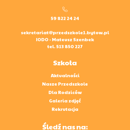
59 822 24 24
sekretariat@przedszkole1.bytow.pl
IODO - Mateusz Szenbek
tel.
513 850 227
Szkoła
Aktualności
Nasze Przedszkole
Dla Rodziców
Galeria zdjęć
Rekrutacja
Śledź nas na: