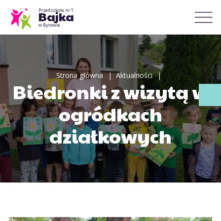
Przedszkole nr 1
Bajka
w Bytowie
Strona główna
Aktualności
Biedronki z wizytą w
ogródkach
działkowych