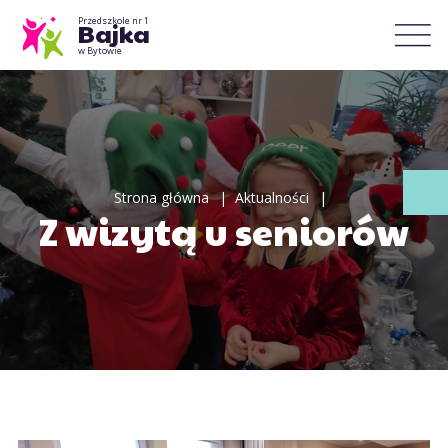
Przedszkole nr 1
Bajka
w Bytowie
Strona główna
Aktualności
Z wizytą u seniorów