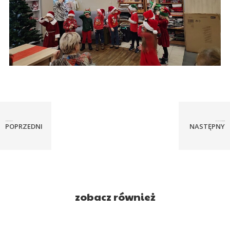
Świąteczne przygotowania
Święty Mikołaj w naszym przedszk...
POPRZEDNI
NASTĘPNY
zobacz również